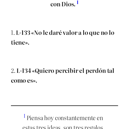
I
con Dios.
1.
L-133 «No le daré valor a lo que no lo
tiene».
2.
L-134 «Quiero percibir el perdón tal
como es».
I
Piensa hoy constantemente en
estas tres ideas, son tres regalos