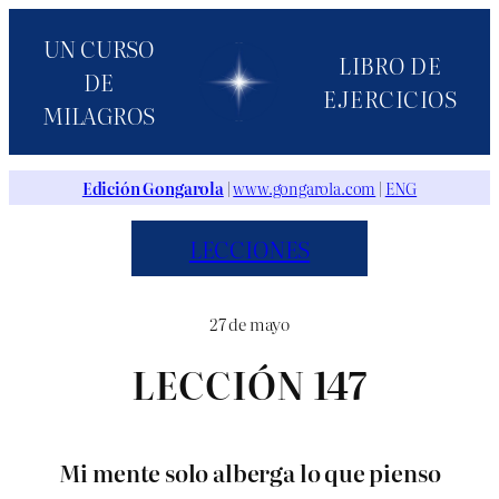
Saltar
UN CURSO
al
LIBRO DE
DE
contenido
EJERCICIOS
MILAGROS
Edición Gongarola
|
www.gongarola.com
|
ENG
LECCIONES
27 de mayo
LECCIÓN 147
Mi mente solo alberga lo que pienso