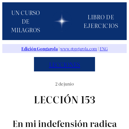
Saltar
UN CURSO
al
LIBRO DE
DE
contenido
EJERCICIOS
MILAGROS
Edición Gongarola
|
www.gongarola.com
|
ENG
LECCIONES
2 de junio
LECCIÓN 153
En mi indefensión radica