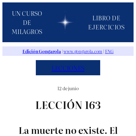
Saltar
UN CURSO
al
LIBRO DE
DE
contenido
EJERCICIOS
MILAGROS
Edición Gongarola
|
www.gongarola.com
|
ENG
LECCIONES
12 de junio
LECCIÓN 163
La muerte no existe. El