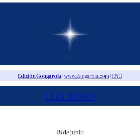
Edición Gongarola
|
www.gongarola.com
|
ENG
LECCIONES
18 de junio