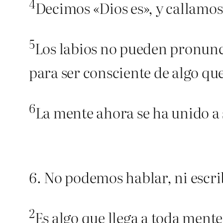
4
Decimos «Dios es», y callamos
5
Los labios no pueden pronunci
para ser consciente de algo qu
6
La mente ahora se ha unido a 
6. No podemos hablar, ni escrib
2
Es algo que llega a toda ment