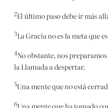
2
El último paso debe ir más all
3
La Gracia no es la meta que es
4
No obstante, nos preparamos p
la Llamada a despertar.
5
Una mente que no está cerrada
6
Una mente que ha tomado conc