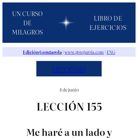
Saltar
UN CURSO
al
LIBRO DE
DE
contenido
EJERCICIOS
MILAGROS
Edición Gongarola
|
www.gongarola.com
|
ENG
LECCIONES
4 de junio
LECCIÓN 155
Me haré a un lado y