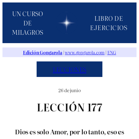
Saltar
UN CURSO
al
LIBRO DE
DE
contenido
EJERCICIOS
MILAGROS
Edición Gongarola
|
www.gongarola.com
|
ENG
LECCIONES
26 de junio
LECCIÓN 177
Dios es solo Amor, por lo tanto, eso es