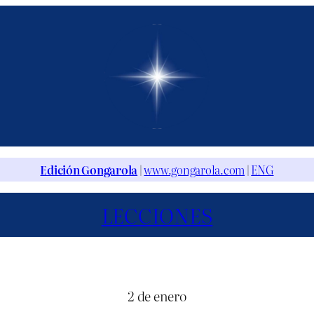
Edición Gongarola
|
www.gongarola.com
|
ENG
LECCIONES
2 de enero