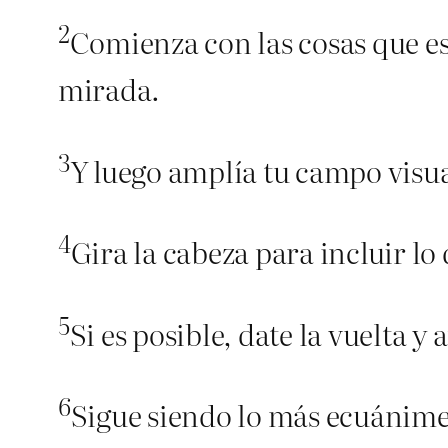
2
Comienza con las cosas que está
mirada.
3
Y luego amplía tu campo visua
4
Gira la cabeza para incluir lo
5
Si es posible, date la vuelta y 
6
Sigue siendo lo más ecuánime 