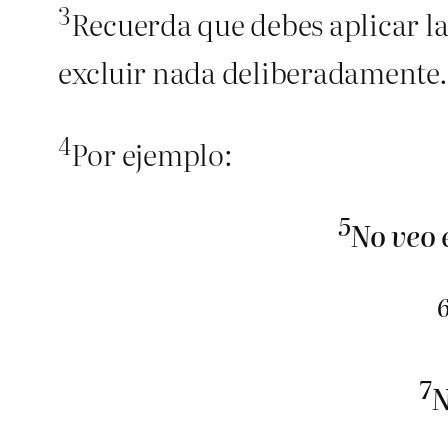
3
Recuerda que debes aplicar la
excluir nada deliberadamente.
4
Por ejemplo:
5
No veo 
7
N