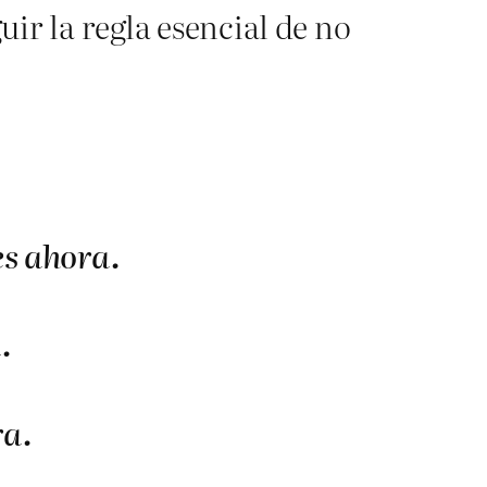
ir la regla esencial de no
es ahora.
.
ra.