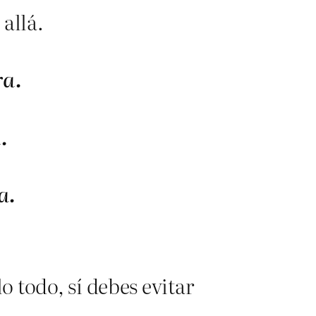
allá.
ra.
.
a.
o todo, sí debes evitar