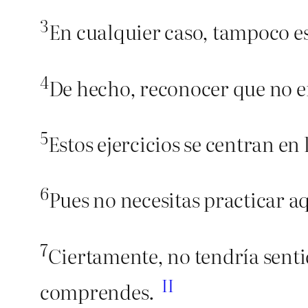
3
En cualquier caso, tampoco es
4
De hecho, reconocer que no ent
5
Estos ejercicios se centran en
6
Pues no necesitas practicar a
7
Ciertamente, no tendría senti
II
comprendes.