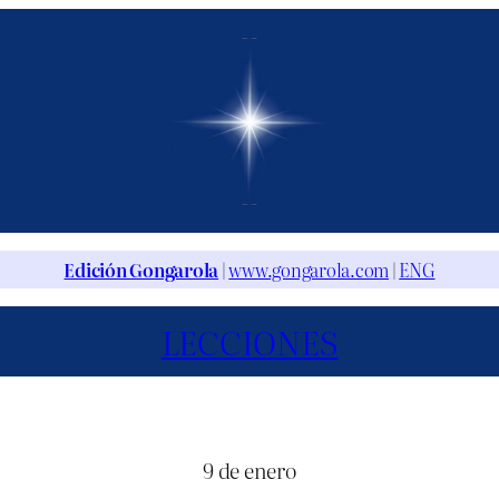
Edición Gongarola
|
www.gongarola.com
|
ENG
LECCIONES
9 de enero