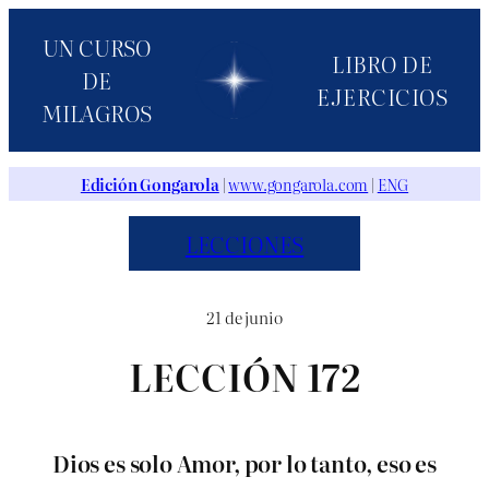
Saltar
UN CURSO
al
LIBRO DE
DE
contenido
EJERCICIOS
MILAGROS
Edición Gongarola
|
www.gongarola.com
|
ENG
LECCIONES
21 de junio
LECCIÓN 172
Dios es solo Amor, por lo tanto, eso es